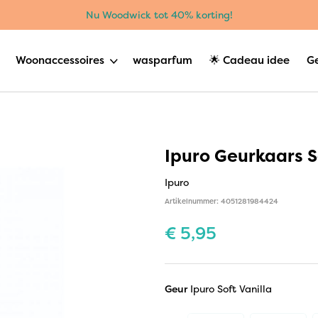
Nu Woodwick tot 40% korting!
Woonaccessoires
wasparfum
🌟 Cadeau idee
G
Ipuro Geurkaars S
Ipuro
Artikelnummer: 4051281984424
€
5,95
Geur
Ipuro Soft Vanilla