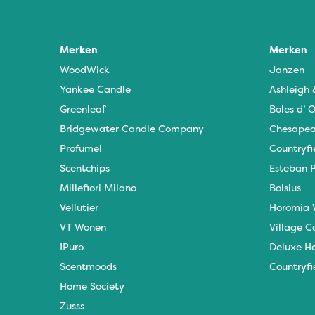
Merken
Merken
WoodWick
Janzen
Yankee Candle
Ashleigh
Greenleaf
Boles d’ O
Bridgewater Candle Company
Chesapea
Profumel
Countryfi
Scentchips
Esteban P
Millefiori Milano
Bolsius
Vellutier
Horomia 
VT Wonen
Village C
IPuro
Deluxe H
Scentmoods
Countryfi
Home Society
Zusss