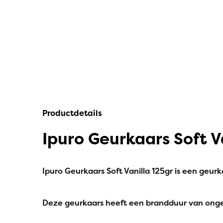
IPuro
Nesti Dante
Deluxe HomeArt
Countryfield Led Kaarsen
Bolsius
Productdetails
Scentmoods
Ipuro Geurkaars Soft V
Joeff Muuss
Home Society
Ipuro Geurkaars Soft Vanilla 125gr is een geur
Deze geurkaars heeft een brandduur van onge