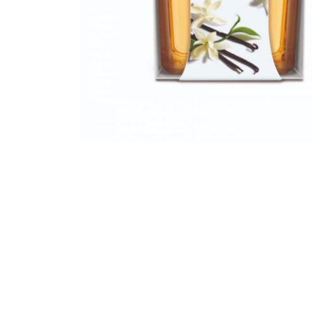
Bridgewater Candle
Village Candle
Millefiori Milano
Scentchips
Horomia Wasparfum
Zusss
Boles d' Olor
Il Bucato Di Adele
Countryfield Candle
Vellutier
Max Benjamin