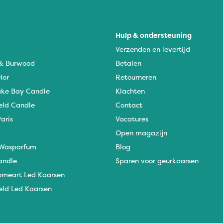
Hulp & ondersteuning
Verzenden en levertijd
 & Burwood
Betalen
lor
Retourneren
ke Bay Candle
Klachten
eld Candle
Contact
aris
Vacatures
Open magazijn
Wasparfum
Blog
andle
Sparen voor geurkaarsen
omeart Led Kaarsen
eld Led Kaarsen