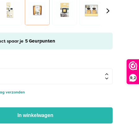
uct spaar je
5
Geurpunten
9,2
dag verzonden
In winkelwagen