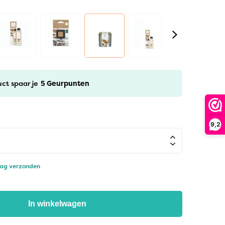
uct spaar je
5
Geurpunten
9,2
dag verzonden
In winkelwagen