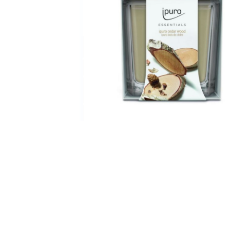
Bridgewater Candle
Village Candle
Millefiori Milano
Scentchips
Horomia Wasparfum
Zusss
Boles d' Olor
Il Bucato Di Adele
Countryfield Candle
Vellutier
Max Benjamin