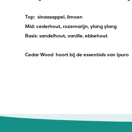
Top: sinaasappel, limoen
Mid: cederhout, rozemarijn, ylang ylang
Basis: sandelhout, vanille, ebbehout
Cedar Wood hoort bij de essentials van Ipuro
Ingrid - 11 juni 2025
Mijn favorite geur! Gebruik het als sterke koo