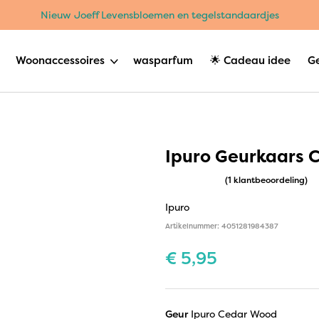
Nieuw Joeff Levensbloemen en tegelstandaardjes
Woonaccessoires
wasparfum
🌟 Cadeau idee
G
Ipuro Geurkaars 
(1 klantbeoordeling)
Ipuro
Artikelnummer: 4051281984387
€
5,95
Geur
Ipuro Cedar Wood