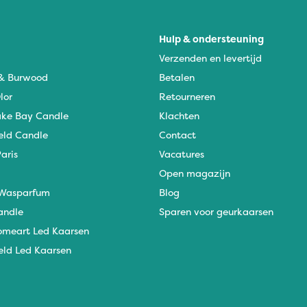
Hulp & ondersteuning
Verzenden en levertijd
 & Burwood
Betalen
lor
Retourneren
ke Bay Candle
Klachten
eld Candle
Contact
aris
Vacatures
Open magazijn
Wasparfum
Blog
andle
Sparen voor geurkaarsen
omeart Led Kaarsen
eld Led Kaarsen