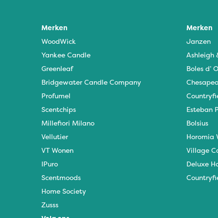
Merken
Merken
WoodWick
Janzen
Yankee Candle
Ashleigh
Greenleaf
Boles d’ O
Bridgewater Candle Company
Chesapea
Profumel
Countryfi
Scentchips
Esteban P
Millefiori Milano
Bolsius
Vellutier
Horomia 
VT Wonen
Village C
IPuro
Deluxe H
Scentmoods
Countryfi
Home Society
Zusss