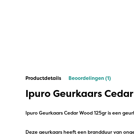
IPuro
Nesti Dante
Deluxe HomeArt
Countryfield Led Kaarsen
Bolsius
Scentmoods
Productdetails
Beoordelingen (1)
Joeff Muuss
Ipuro Geurkaars Ceda
Home Society
Ipuro Geurkaars Cedar Wood 125gr is een geurk
Deze geurkaars heeft een brandduur van onge