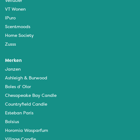
Vellutier
VT Wonen
IPuro
Scentmoods
Home Society
Zusss
Merken
Janzen
Ashleigh & Burwood
Boles d’ Olor
Chesapeake Bay Candle
Countryfield Candle
Esteban Paris
Bolsius
Horomia Wasparfum
Village Candle