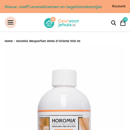
Account
Nieuw Joeff Levensbloemen en tegelstandaardjes
0
Home
-
Horomia Wasparfum Vento d’Oriente 500 ml