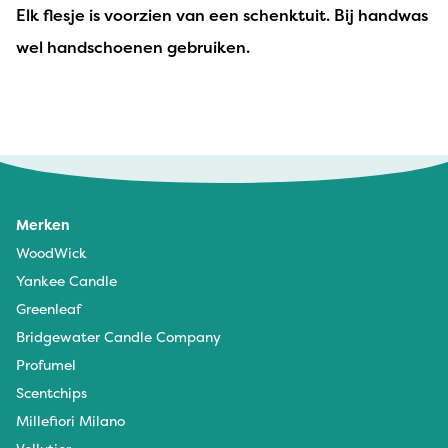
Elk flesje is voorzien van een schenktuit. Bij handwas
wel handschoenen gebruiken.
R - 14 december 2024
Gebruik hem al heel lang. Fijne geur
Merken
Joke Claassen-Engels - 2 oktober 2024
WoodWick
Vindt dit een ontzettende lekkere geur en komt
Yankee Candle
goed over op het wasgoed.
Greenleaf
Bridgewater Candle Company
Profumel
Hayat Zammouri - 6 februari 2024
Scentchips
Heerlijke geur!!
Millefiori Milano