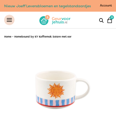
Account
Nieuw Joeff Levensbloemen en tegelstandaardjes
0
Home
-
Homebound by KY Koffiemok Solare met oor