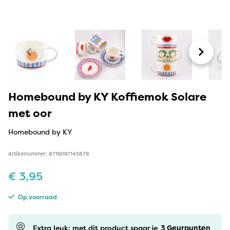
Homebound by KY Koffiemok Solare
met oor
Homebound by KY
Artikelnummer: 8719097145878
€
3,95
Op voorraad
Extra leuk: met dit product spaar je
3
Geurpunten