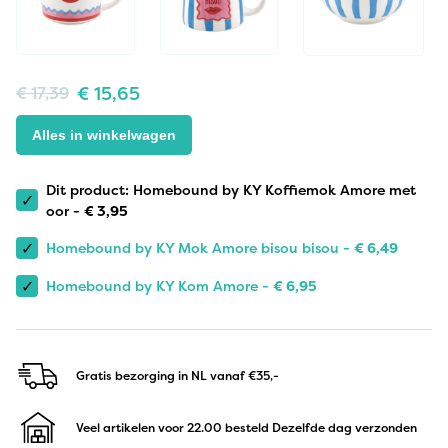
€
15,65
€
17,39
Alles in winkelwagen
Dit product: Homebound by KY Koffiemok Amore met
✓
oor -
€
3,95
✓
Homebound by KY Mok Amore bisou bisou -
€
6,49
✓
Homebound by KY Kom Amore -
€
6,95
Gratis bezorging in NL
vanaf €35,-
Veel artikelen voor 22.00 besteld
Dezelfde dag verzonden