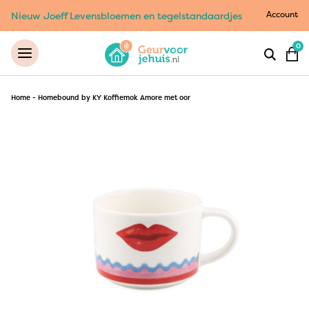
Account
Nieuw Joeff Levensbloemen en tegelstandaardjes
0
Home
-
Homebound by KY Koffiemok Amore met oor