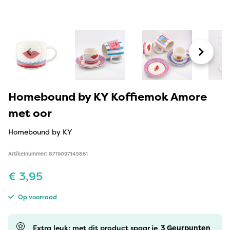
Homebound by KY Koffiemok Amore
met oor
Homebound by KY
Artikelnummer: 8719097145861
€
3,95
Op voorraad
Extra leuk: met dit product spaar je
3
Geurpunten