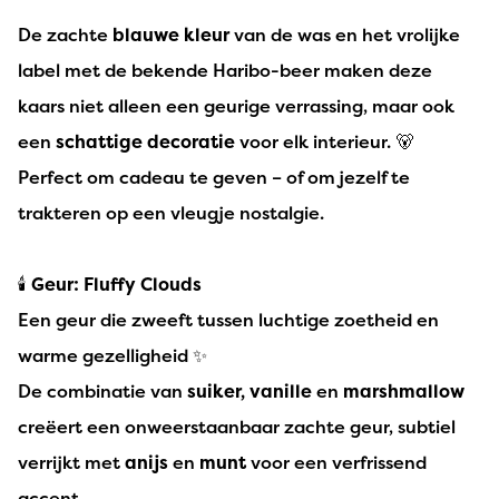
De zachte
blauwe kleur
van de was en het vrolijke
label met de bekende Haribo-beer maken deze
kaars niet alleen een geurige verrassing, maar ook
een
schattige decoratie
voor elk interieur. 🐻
Perfect om cadeau te geven – of om jezelf te
trakteren op een vleugje nostalgie.
🕯️
Geur: Fluffy Clouds
Een geur die zweeft tussen luchtige zoetheid en
warme gezelligheid ✨
De combinatie van
suiker, vanille
en
marshmallow
creëert een onweerstaanbaar zachte geur, subtiel
verrijkt met
anijs
en
munt
voor een verfrissend
accent.