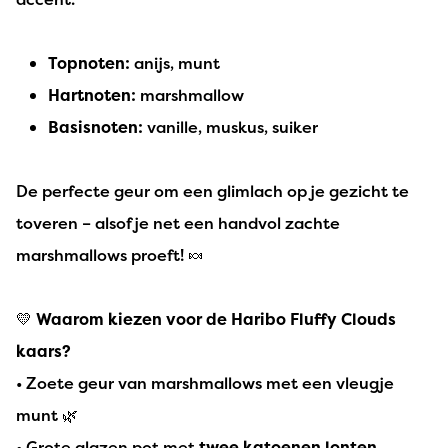
Topnoten:
anijs, munt
Hartnoten:
marshmallow
Basisnoten:
vanille, muskus, suiker
De perfecte geur om een glimlach op je gezicht te
toveren – alsof je net een handvol zachte
marshmallows proeft! 🍬
💛
Waarom kiezen voor de Haribo Fluffy Clouds
kaars?
• Zoete geur van marshmallows met een vleugje
munt 🌿
• Grote glazen pot met
twee katoenen lonten