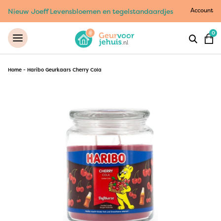
Account
Nieuw Joeff Levensbloemen en tegelstandaardjes
0
Home
-
Haribo Geurkaars Cherry Cola