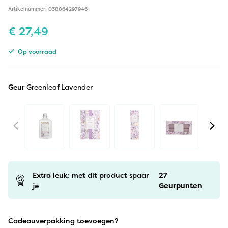
Artikelnummer: 038864297946
€
27,49
Op voorraad
Geur
Greenleaf Lavender
Extra leuk: met dit product spaar
27
je
Geurpunten
Cadeauverpakking toevoegen?