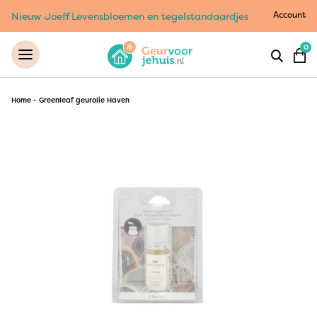
Account
Nieuw Joeff Levensbloemen en tegelstandaardjes
0
Home
-
Greenleaf geurolie Haven