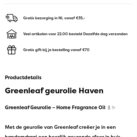
Gratis bezorging in NL
vanaf €35,-
Veel artikelen voor 22.00 besteld
Dezelfde dag verzonden
Gratis gift bij je bestelling
vanaf €70
Productdetails
Greenleaf geurolie Haven
Greenleaf Geurolie – Home Fragrance Oil
💧✨
Met de geurolie van Greenleaf creëer je in een
handomdraai een heerlijk geurende sfeer in huis.