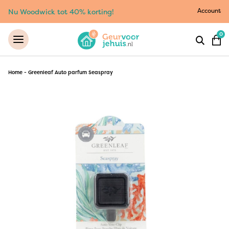
Account
Nu Woodwick tot 40% korting!
0
Home
-
Greenleaf Auto parfum Seaspray