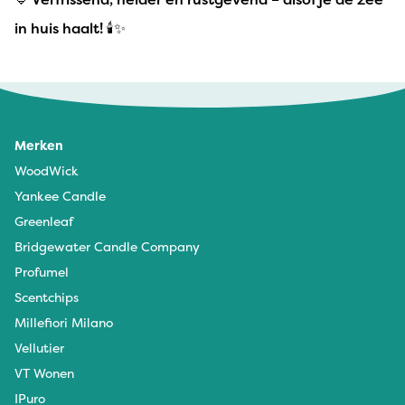
in huis haalt! 🕯️✨
Merken
WoodWick
Yankee Candle
Greenleaf
Bridgewater Candle Company
Profumel
Scentchips
Millefiori Milano
Vellutier
VT Wonen
IPuro