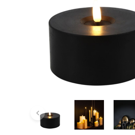
Bridgewater Candle
Village Candle
Millefiori Milano
Scentchips
Horomia Wasparfum
Zusss
Boles d' Olor
Il Bucato Di Adele
Countryfield Candle
Vellutier
Max Benjamin