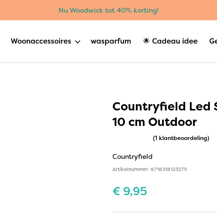
Nu Woodwick tot 40% korting!
Woonaccessoires
wasparfum
🌟 Cadeau idee
G
Countryfield Led
10 cm Outdoor
(1 klantbeoordeling)
Countryfield
Artikelnummer: 8718318123275
€
9,95