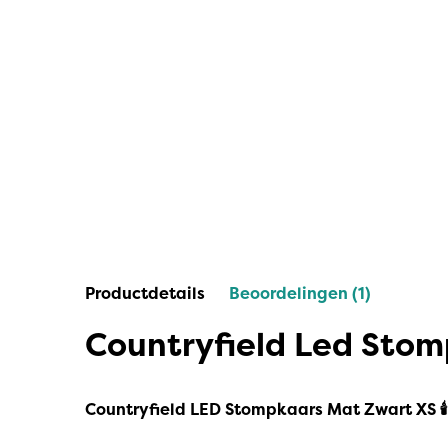
IPuro
Nesti Dante
Deluxe HomeArt
Countryfield Led Kaarsen
Bolsius
Scentmoods
Joeff Muuss
Productdetails
Beoordelingen (1)
Home Society
Countryfield Led Sto
Countryfield LED Stompkaars Mat Zwart XS 🕯️