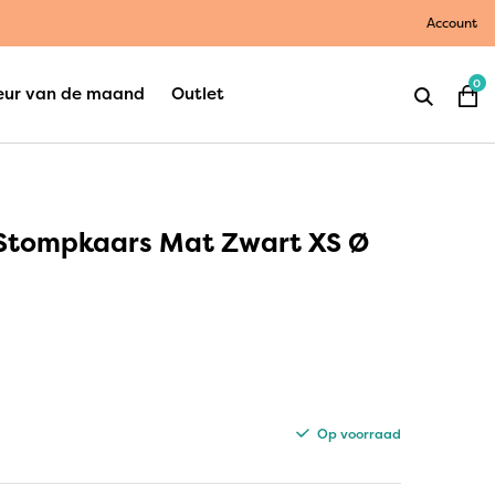
Account
0
eur van de maand
Outlet
 Stompkaars Mat Zwart XS Ø
Op voorraad