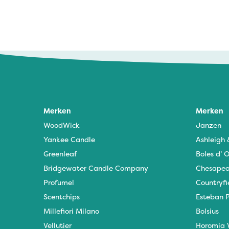
Jolanda Binsbergen - 16 juli 2025
Uitstekende kwaliteit
Merken
Merken
WoodWick
Janzen
Yankee Candle
Ashleigh
Greenleaf
Boles d’ O
Bridgewater Candle Company
Chesapea
Profumel
Countryfi
Scentchips
Esteban P
Millefiori Milano
Bolsius
Vellutier
Horomia 