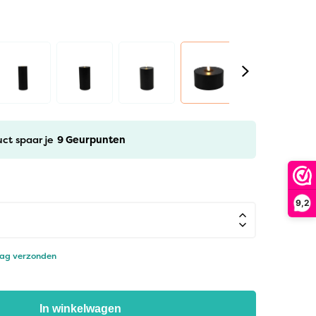
uct spaar je
9
Geurpunten
9,2
dag verzonden
In winkelwagen