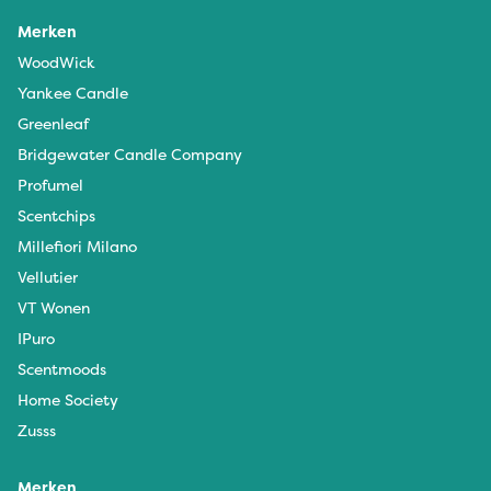
Merken
WoodWick
Yankee Candle
Greenleaf
Bridgewater Candle Company
Profumel
Scentchips
Millefiori Milano
Vellutier
VT Wonen
IPuro
Scentmoods
Home Society
Zusss
Merken