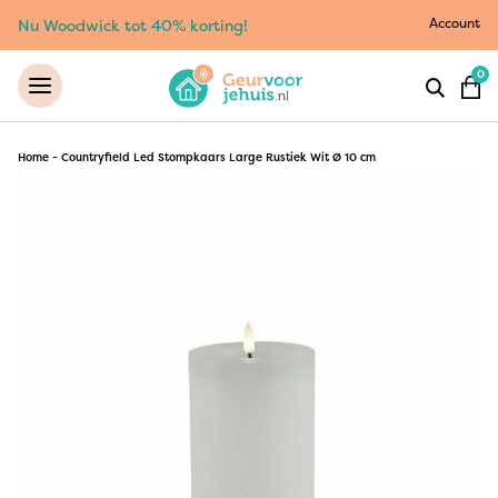
Account
Nu Woodwick tot 40% korting!
0
Home
-
Countryfield Led Stompkaars Large Rustiek Wit Ø 10 cm