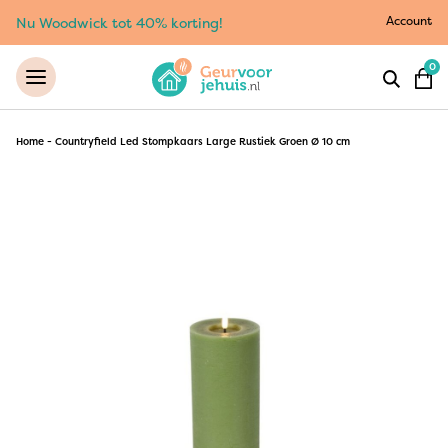
Account
Nu Woodwick tot 40% korting!
0
Home
-
Countryfield Led Stompkaars Large Rustiek Groen Ø 10 cm