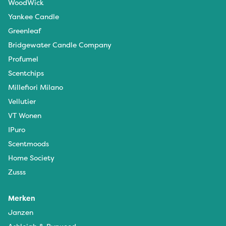
WoodWick
Yankee Candle
Greenleaf
Bridgewater Candle Company
Profumel
Scentchips
Millefiori Milano
Vellutier
VT Wonen
IPuro
Scentmoods
Home Society
Zusss
Merken
Janzen