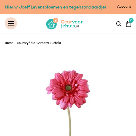
Account
Nieuw Joeff Levensbloemen en tegelstandaardjes
0
Home
-
Countryfield Gerbera Fuchsia