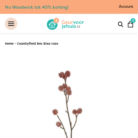
Account
Nu Woodwick tot 40% korting!
0
Home
-
Countryfield Bes Bixa roze