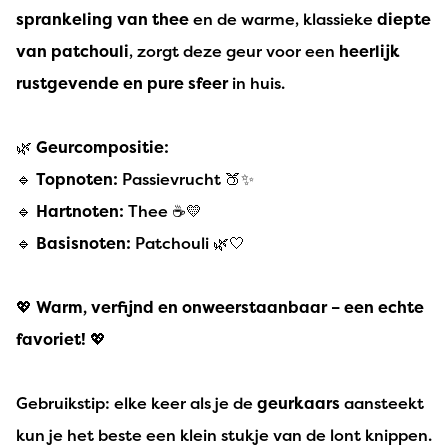
sprankeling van thee
en de warme, klassieke
diepte
van patchouli
, zorgt deze geur voor een
heerlijk
rustgevende en pure sfeer
in huis.
🌿
Geurcompositie:
🔹
Topnoten:
Passievrucht 🍑✨
🔹
Hartnoten:
Thee ☕💛
🔹
Basisnoten:
Patchouli 🌿🤍
💖
Warm, verfijnd en onweerstaanbaar – een echte
favoriet!
💖
Gebruikstip: elke keer als je de
geurkaars
aansteekt
kun je het beste een klein stukje van de lont knippen.