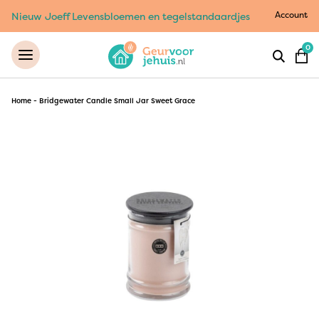
Account
Nieuw Joeff Levensbloemen en tegelstandaardjes
0
Home
-
Bridgewater Candle Small Jar Sweet Grace