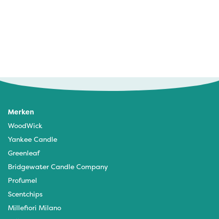
marianne - 29 januari 2026
zoals heel veel geuren van bridge water top
Merken
Tineke Smid - 8 april 2025
WoodWick
Mooie grootte, en ruikt heerlijk.
Yankee Candle
Greenleaf
Bridgewater Candle Company
Profumel
Scentchips
Millefiori Milano