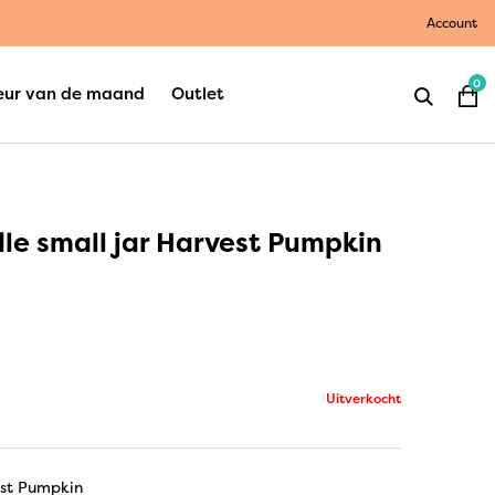
Account
0
eur van de maand
Outlet
le small jar Harvest Pumpkin
Uitverkocht
st Pumpkin