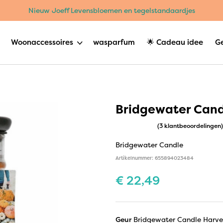
Nieuw Joeff Levensbloemen en tegelstandaardjes
Woonaccessoires
wasparfum
🌟 Cadeau idee
G
Bridgewater Cand
(3 klantbeoordelingen)
Bridgewater Candle
Artikelnummer: 655894023484
€
22,49
Geur
Bridgewater Candle Harve