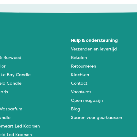
Hulp & ondersteuning
Verzenden en levertijd
 & Burwood
Betalen
lor
Retourneren
ke Bay Candle
Klachten
eld Candle
Contact
aris
Vacatures
Open magazijn
Wasparfum
Blog
andle
Sparen voor geurkaarsen
omeart Led Kaarsen
eld Led Kaarsen