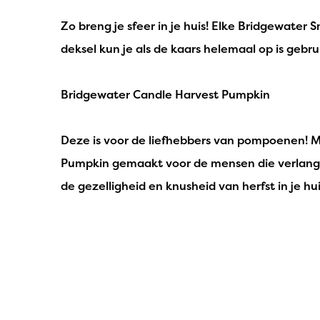
IPuro
Zo breng je sfeer in je huis! Elke Bridgewater 
Nesti Dante
deksel kun je als de kaars helemaal op is gebr
Deluxe HomeArt
Bridgewater Candle Harvest Pumpkin
Countryfield Led Kaarsen
Bolsius
Deze is voor de liefhebbers van pompoenen! M
Pumpkin gemaakt voor de mensen die verlangen
Scentmoods
de gezelligheid en knusheid van herfst in je hui
Joeff Muuss
Home Society
Anna-Lies Janssen - 2 december 2025
Zo een heerlijke geur ❤️