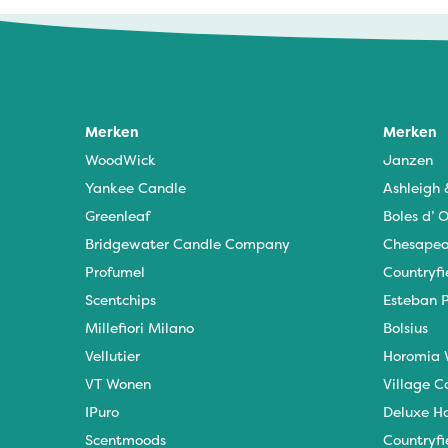
Elja - 3 september 2025
Heerlijke herfstgeur, ruikt goed
Merken
Merken
WoodWick
Janzen
Paulien De Koning - 26 augustus 2024
Yankee Candle
Ashleigh
Heerlijke geur🩷
Greenleaf
Boles d’ O
Bridgewater Candle Company
Chesapea
Profumel
Countryfi
Scentchips
Esteban P
Millefiori Milano
Bolsius
Vellutier
Horomia 
VT Wonen
Village C
IPuro
Deluxe H
Scentmoods
Countryfi