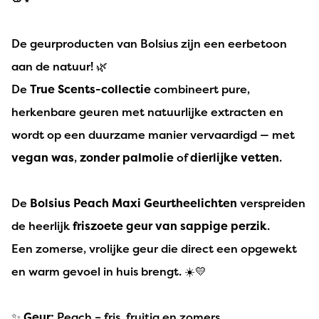
De geurproducten van Bolsius zijn een eerbetoon
aan de natuur! 🌿
De
True Scents-collectie
combineert pure,
herkenbare geuren met natuurlijke extracten en
wordt op een duurzame manier vervaardigd — met
vegan was
,
zonder palmolie
of
dierlijke vetten
.
De
Bolsius Peach Maxi Geurtheelichten
verspreiden
de heerlijk
friszoete geur van sappige perzik
.
Een zomerse, vrolijke geur die direct een opgewekt
en warm gevoel in huis brengt. ☀️💛
✨
Geur:
Peach – fris, fruitig en zomers