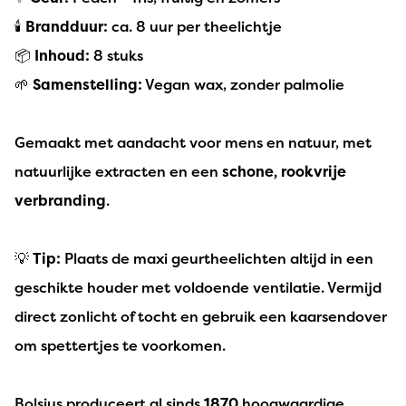
🕯️
Brandduur:
ca. 8 uur per theelichtje
📦
Inhoud:
8 stuks
🌱
Samenstelling:
Vegan wax, zonder palmolie
Gemaakt met aandacht voor mens en natuur, met
natuurlijke extracten en een
schone, rookvrije
verbranding
.
💡
Tip:
Plaats de maxi geurtheelichten altijd in een
geschikte houder met voldoende ventilatie. Vermijd
direct zonlicht of tocht en gebruik een kaarsendover
om spettertjes te voorkomen.
Bolsius produceert al sinds
1870
hoogwaardige