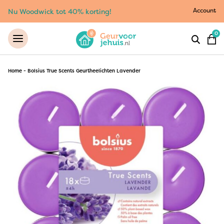
Account
Nu Woodwick tot 40% korting!
0
Home
-
Bolsius True Scents Geurtheelichten Lavender