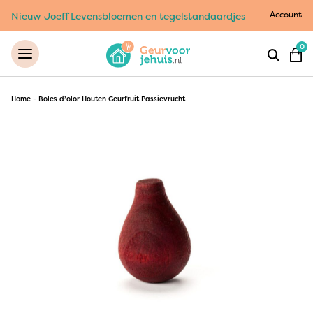
Account
Nieuw Joeff Levensbloemen en tegelstandaardjes
0
Home
-
Boles d’olor Houten Geurfruit Passievrucht