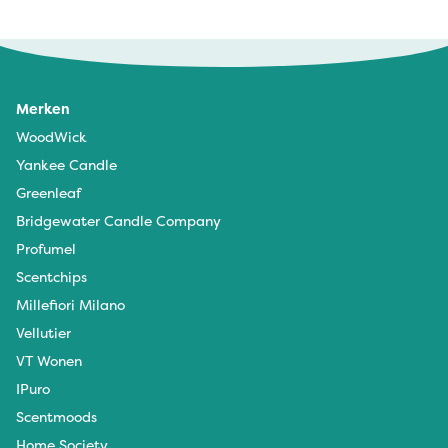
Merken
WoodWick
Yankee Candle
Greenleaf
Bridgewater Candle Company
Profumel
Scentchips
Millefiori Milano
Vellutier
VT Wonen
IPuro
Scentmoods
Home Society