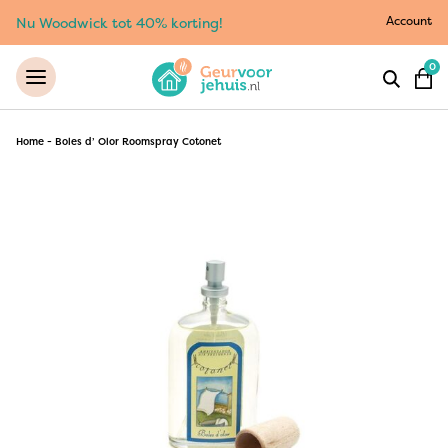
Account
Nu Woodwick tot 40% korting!
0
Home
-
Boles d’ Olor Roomspray Cotonet