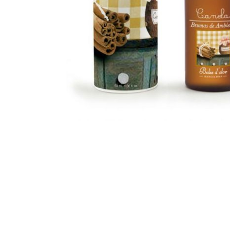
Bridgewater Candle
Village Candle
Millefiori Milano
Scentchips
Horomia Wasparfum
Zusss
Boles d' Olor
Il Bucato Di Adele
Countryfield Candle
Vellutier
Max Benjamin