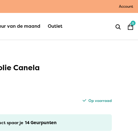
Account
0
eur van de maand
Outlet
olie Canela
Op voorraad
uct spaar je
14
Geurpunten