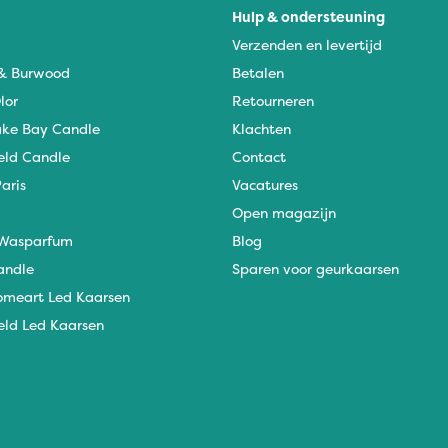
Hulp & ondersteuning
Verzenden en levertijd
 & Burwood
Betalen
lor
Retourneren
ke Bay Candle
Klachten
eld Candle
Contact
aris
Vacatures
Open magazijn
Wasparfum
Blog
andle
Sparen voor geurkaarsen
omeart Led Kaarsen
eld Led Kaarsen