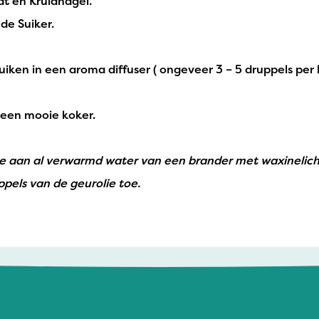
t en Kruidnagel.
de Suiker.
ruiken in een aroma diffuser ( ongeveer 3 – 5 druppels per
n een mooie koker.
oe aan al verwarmd water van een brander met waxinelicht
pels van de geurolie toe.