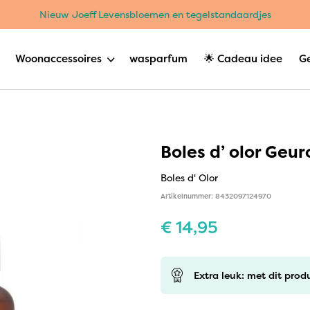
Nieuw Joeff Levensbloemen en tegelstandaardjes
Woonaccessoires
wasparfum
🌟 Cadeau idee
G
Boles d’ olor Geur
Boles d' Olor
Artikelnummer: 8432097124970
€
14,95
Extra leuk: met dit prod