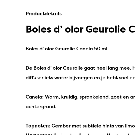
IPuro
Productdetails
Nesti Dante
Boles d’ olor Geurolie 
Deluxe HomeArt
Countryfield Led Kaarsen
Boles d’ olor Geurolie Canela 50 ml
Bolsius
De Boles d’ olor Geurolie gaat heel lang mee. 
Scentmoods
diffuser iets water bijvoegen en je hebt snel een
Joeff Muuss
Home Society
Canela: Warm, kruidig, sprankelend, zoet en ar
achtergrond.
Topnoten:
Gember met subtiele hints van limo