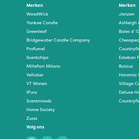
Merken
Merken
WoodWick
Janzen
Yankee Candle
Ashleigh
Greenleaf
Boles d’ O
Bridgewater Candle Company
Chesapea
Profumel
Countryfi
Scentchips
Esteban P
Millefiori Milano
Bolsius
Vellutier
Horomia 
VT Wonen
Village C
IPuro
Deluxe H
Scentmoods
Countryfi
Home Society
Zusss
Volg ons