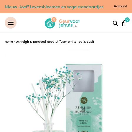
Account
Nieuw Joeff Levensbloemen en tegelstandaardjes
0
Home
-
Ashleigh & Burwood Reed Diffuser White Tea & Basil