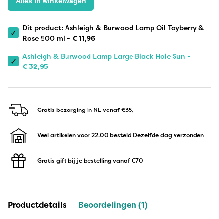
Alles in winkelwagen
Dit product: Ashleigh & Burwood Lamp Oil Tayberry &
✓
Rose 500 ml -
€
11,96
Ashleigh & Burwood Lamp Large Black Hole Sun -
✓
€
32,95
Gratis bezorging in NL
vanaf €35,-
Veel artikelen voor 22.00 besteld
Dezelfde dag verzonden
Gratis gift bij je bestelling
vanaf €70
Productdetails
Beoordelingen (1)