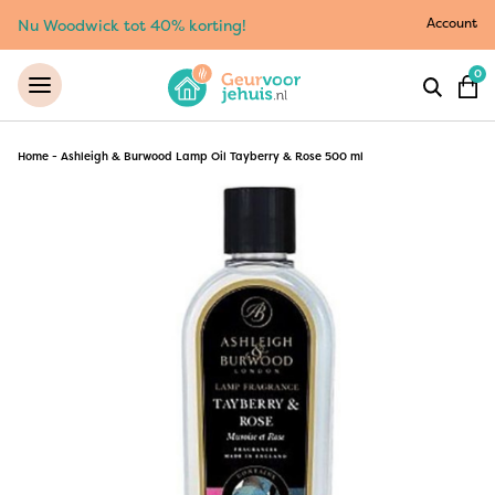
Account
Nu Woodwick tot 40% korting!
0
Home
-
Ashleigh & Burwood Lamp Oil Tayberry & Rose 500 ml