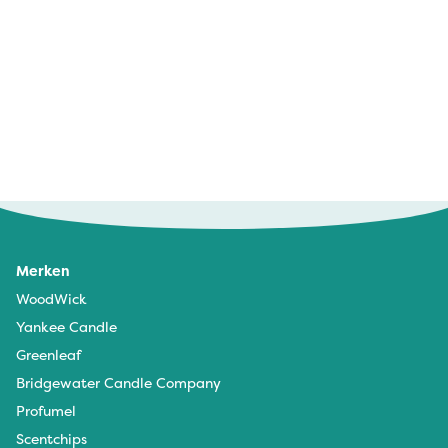
Ingrid - 21 februari 2026
Heerlijke geur
Merken
Tamara De Wachter - 4 december 2024
WoodWick
Aangename geur
Yankee Candle
Greenleaf
Bridgewater Candle Company
Profumel
Scentchips