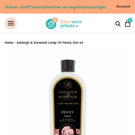
Account
Nieuw Joeff Levensbloemen en tegelstandaardjes
0
Home
-
Ashleigh & Burwood Lamp Oil Peony 500 ml