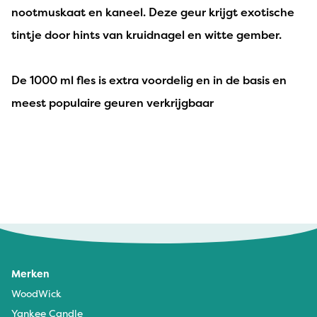
nootmuskaat en kaneel. Deze geur krijgt exotische
tintje door hints van kruidnagel en witte gember.
De 1000 ml fles is extra voordelig en in de basis en
meest populaire geuren verkrijgbaar
Hedwig byl - 18 maart 2025
Prima,geur uitstekend
Merken
Paul Wolters - 7 januari 2025
WoodWick
Lekker geur!
Yankee Candle