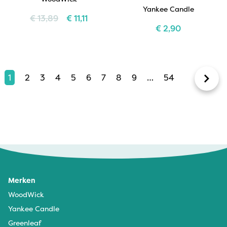
Yankee Candle
€
13,89
€
11,11
€
2,90
1
2
3
4
5
6
7
8
9
…
54
Merken
WoodWick
Yankee Candle
Greenleaf