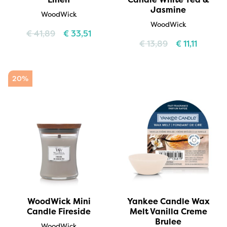
Jasmine
WoodWick
WoodWick
€
41,89
€
33,51
€
13,89
€
11,11
20%
WoodWick Mini
Yankee Candle Wax
Candle Fireside
Melt Vanilla Creme
Brulee
WoodWick