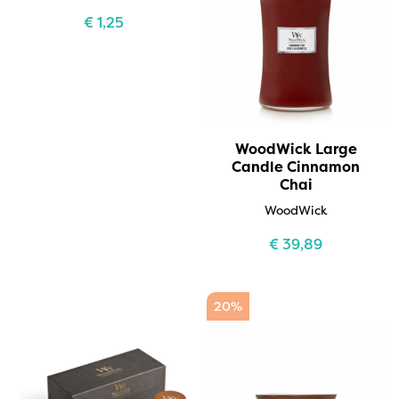
€
1,25
WoodWick Large
Candle Cinnamon
Chai
WoodWick
€
39,89
20%