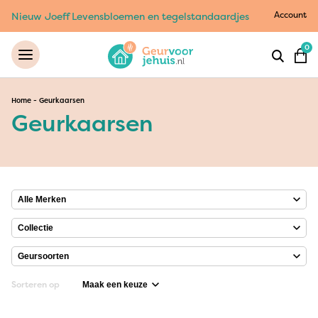
Account
Nieuw Joeff Levensbloemen en tegelstandaardjes
0
Home
-
Geurkaarsen
Geurkaarsen
Sorteren op