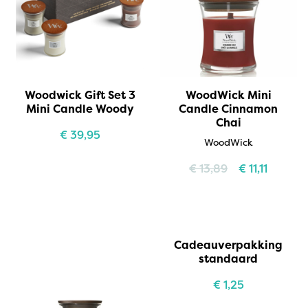
Woodwick Gift Set 3
WoodWick Mini
Mini Candle Woody
Candle Cinnamon
Chai
€
39,95
WoodWick
€
13,89
€
11,11
Cadeauverpakking
standaard
€
1,25