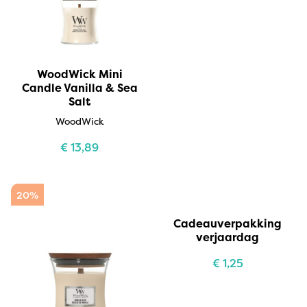
WoodWick Mini
Candle Vanilla & Sea
Salt
WoodWick
€
13,89
20%
Cadeauverpakking
verjaardag
€
1,25