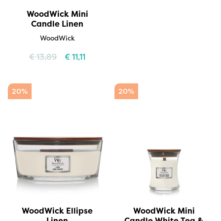
WoodWick Mini
Candle Linen
WoodWick
€
13,89
€
11,11
20%
20%
WoodWick Ellipse
WoodWick Mini
Linen
Candle White Tea &