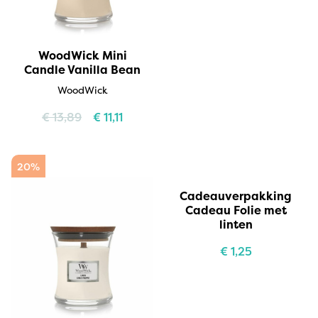
WoodWick Mini
Candle Vanilla Bean
WoodWick
€
13,89
€
11,11
20%
Cadeauverpakking
Cadeau Folie met
linten
€
1,25