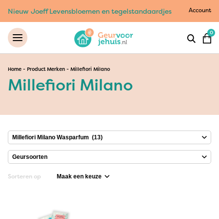
Account
Nieuw Joeff Levensbloemen en tegelstandaardjes
0
Home
-
Product Merken
-
Millefiori Milano
Millefiori Milano
Sorteren op