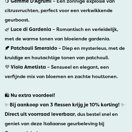
🍋
Gemme D’Agrumi
– Een zonnige explosie van
citrusvruchten, perfect voor een verkwikkende
geurboost.
🌿
Luce di Gardenia
– Romantisch en verleidelijk,
met de warme tonen van bloeiende gardenia.
🍂 Patchouli Smeraldo
– Diep en mysterieus, met de
kruidige en houtachtige tonen van patchouli.
💜
Viola Ametista
– Sensueel en elegant, een
verfijnde mix van bloemen en zachte houttonen.
🛍️
Nu extra voordeel!
✨
Bij aankoop van 3 flessen krijg je 10% korting!
✨
Direct uit voorraad leverbaar
, dus bestel snel en
geniet van deze Italiaanse geurbeleving bij