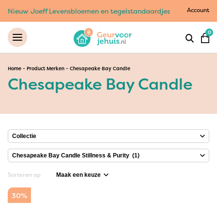
Account
Nieuw Joeff Levensbloemen en tegelstandaardjes
0
Home
-
Product Merken
-
Chesapeake Bay Candle
Chesapeake Bay Candle
Sorteren op
30%