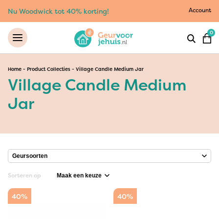
Account
Nu Woodwick tot 40% korting!
0
Home
-
Product Collecties
-
Village Candle Medium Jar
Village Candle Medium
Jar
Sorteren op
40%
40%