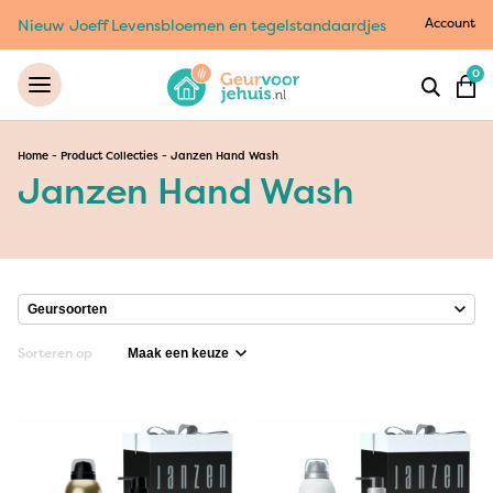
Account
Nieuw Joeff Levensbloemen en tegelstandaardjes
0
Home
-
Product Collecties
-
Janzen Hand Wash
Janzen Hand Wash
Sorteren op