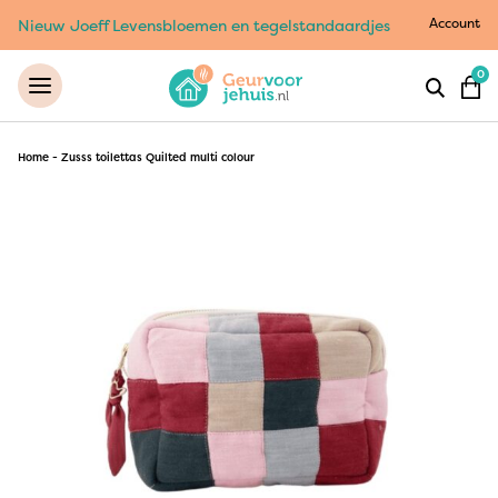
Account
Nieuw Joeff Levensbloemen en tegelstandaardjes
0
Home
-
Zusss toilettas Quilted multi colour