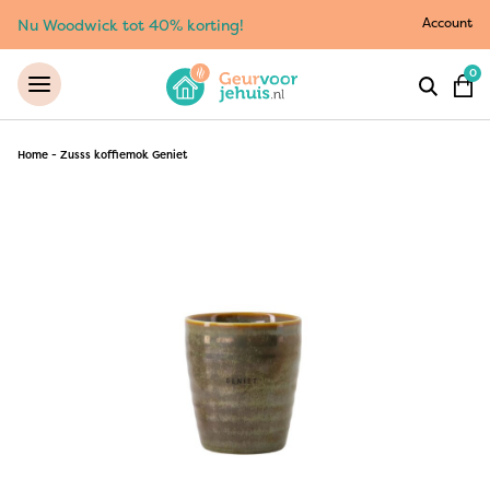
Account
Nu Woodwick tot 40% korting!
0
Home
-
Zusss koffiemok Geniet