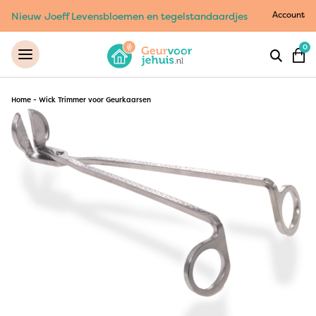
Account
Nieuw Joeff Levensbloemen en tegelstandaardjes
0
Home
-
Wick Trimmer voor Geurkaarsen