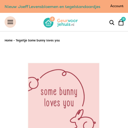
Account
Nieuw Joeff Levensbloemen en tegelstandaardjes
0
Home
-
Tegeltje Some bunny loves you