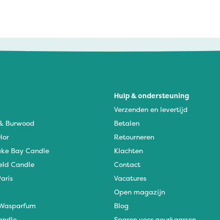
Hulp & ondersteuning
Verzenden en levertijd
 & Burwood
Betalen
lor
Retourneren
ke Bay Candle
Klachten
eld Candle
Contact
aris
Vacatures
Open magazijn
Wasparfum
Blog
andle
Sparen voor geurkaarsen