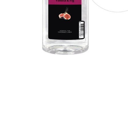
Bridgewater Candle
Village Candle
Millefiori Milano
Scentchips
Horomia Wasparfum
Zusss
Boles d' Olor
Il Bucato Di Adele
Countryfield Candle
Vellutier
Max Benjamin