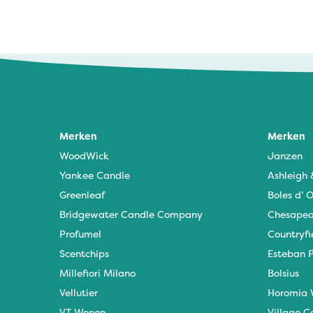
Marina LECHENE - 14 februari 2025
Prima product, aangename geur
Merken
Merken
WoodWick
Janzen
Yankee Candle
Ashleigh
Greenleaf
Boles d’ O
Bridgewater Candle Company
Chesapea
Profumel
Countryfi
Scentchips
Esteban P
Millefiori Milano
Bolsius
Vellutier
Horomia 
VT Wonen
Village C