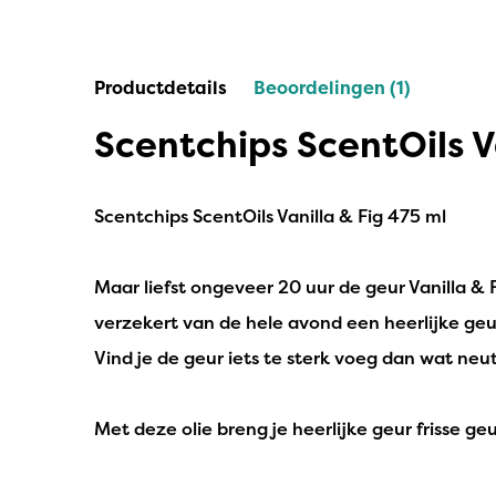
IPuro
Nesti Dante
Productdetails
Beoordelingen (1)
Deluxe HomeArt
Scentchips ScentOils V
Countryfield Led Kaarsen
Bolsius
Scentchips ScentOils Vanilla & Fig 475 ml
Scentmoods
Maar liefst ongeveer 20 uur de geur Vanilla & 
Joeff Muuss
verzekert van de hele avond een heerlijke geur 
Home Society
Vind je de geur iets te sterk voeg dan wat neut
Met deze olie breng je heerlijke geur frisse ge