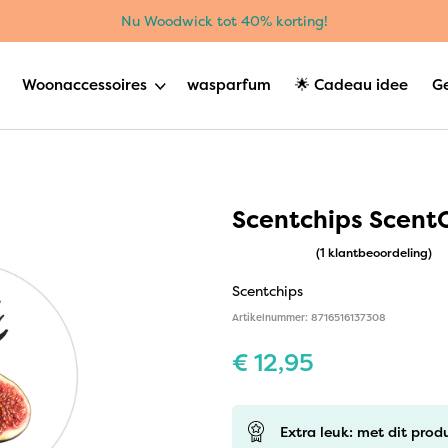
Nu Woodwick tot 40% korting!
Woonaccessoires
wasparfum
🌟 Cadeau idee
G
Scentchips ScentOi
(1 klantbeoordeling)
Scentchips
Artikelnummer: 8716516137308
€
12,95
Extra leuk: met dit prod