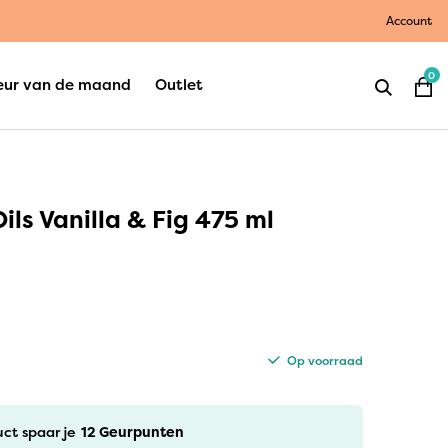
Account
0
eur van de maand
Outlet
ls Vanilla & Fig 475 ml
Op voorraad
uct spaar je
12
Geurpunten