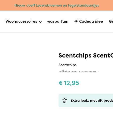
Nieuw Joeff Levensbloemen en tegelstandaardjes
Woonaccessoires
wasparfum
🌟 Cadeau idee
G
Scentchips ScentO
Scentchips
Artikelnummer: 8716516197890
€
12,95
Extra leuk: met dit prod