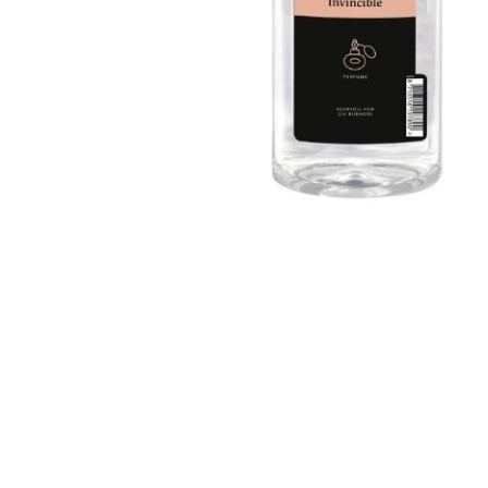
Bridgewater Candle
Village Candle
Millefiori Milano
Scentchips
Horomia Wasparfum
Zusss
Boles d' Olor
Il Bucato Di Adele
Countryfield Candle
Vellutier
Max Benjamin