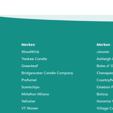
Merken
Merken
WoodWick
Janzen
Yankee Candle
Ashleigh
Greenleaf
Boles d’ O
Bridgewater Candle Company
Chesapea
Profumel
Countryfi
Scentchips
Esteban P
Millefiori Milano
Bolsius
Vellutier
Horomia 
VT Wonen
Village C