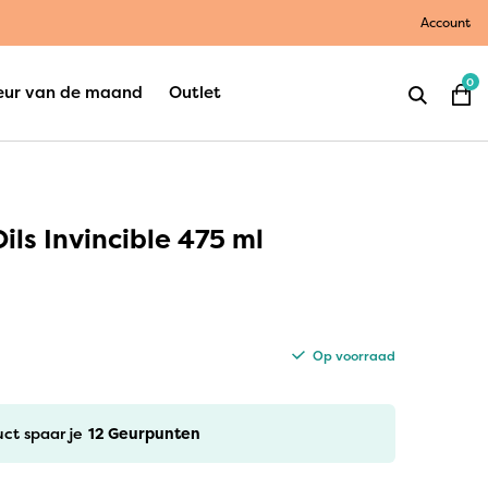
Account
0
eur van de maand
Outlet
ils Invincible 475 ml
Op voorraad
uct spaar je
12
Geurpunten