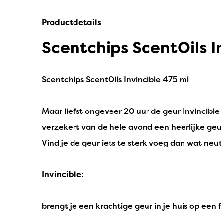
IPuro
Productdetails
Nesti Dante
Scentchips ScentOils I
Deluxe HomeArt
Countryfield Led Kaarsen
Scentchips ScentOils Invincible 475 ml
Bolsius
Maar liefst ongeveer 20 uur de geur Invincible
Scentmoods
verzekert van de hele avond een heerlijke geur 
Joeff Muuss
Vind je de geur iets te sterk voeg dan wat neut
Home Society
Invincible:
brengt je een krachtige geur in je huis op een fr