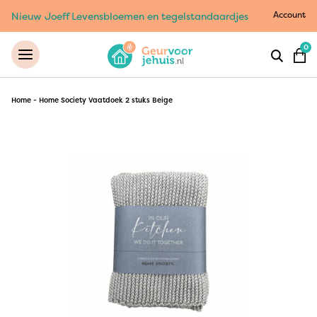
Account
Nieuw Joeff Levensbloemen en tegelstandaardjes
0
Home
-
Home Society Vaatdoek 2 stuks Beige