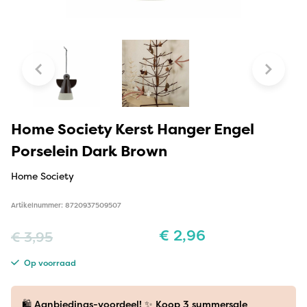
Home Society Kerst Hanger Engel
Porselein Dark Brown
Home Society
Artikelnummer: 8720937509507
€
2,96
€
3,95
Op voorraad
🛍️ Aanbiedings-voordeel! ✨ Koop 3 summersale