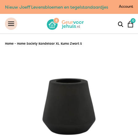
Account
Nieuw Joeff Levensbloemen en tegelstandaardjes
0
Home
-
Home Society Kandelaar XL Kumo Zwart S