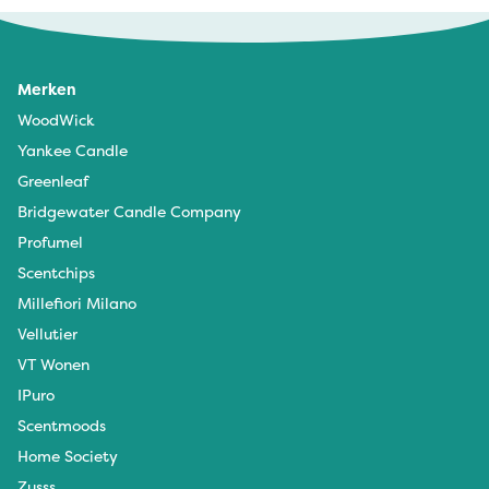
Merken
WoodWick
Yankee Candle
Greenleaf
Bridgewater Candle Company
Profumel
Scentchips
Millefiori Milano
Vellutier
VT Wonen
IPuro
Scentmoods
Home Society
Zusss