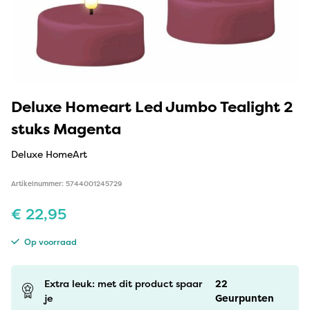
Deluxe Homeart Led Jumbo Tealight 2
stuks Magenta
Deluxe HomeArt
Artikelnummer: 5744001245729
€
22,95
Op voorraad
Extra leuk: met dit product spaar
22
je
Geurpunten