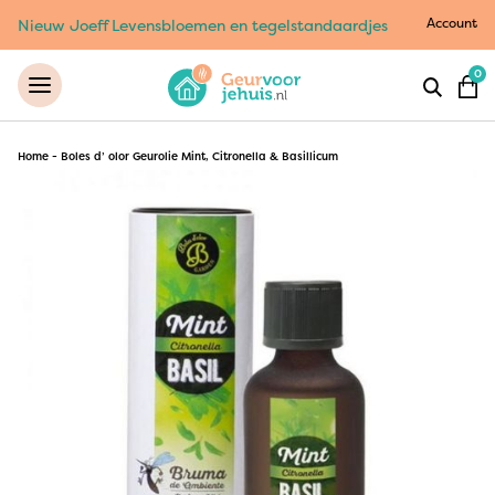
Account
Nieuw Joeff Levensbloemen en tegelstandaardjes
0
Home
-
Boles d’ olor Geurolie Mint, Citronella & Basillicum