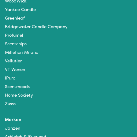
WoodWick
Yankee Candle
Greenleaf
Bridgewater Candle Company
Profumel
Scentchips
Millefiori Milano
Vellutier
VT Wonen
IPuro
Scentmoods
Home Society
Zusss
Merken
Janzen
Ashleigh & Burwood