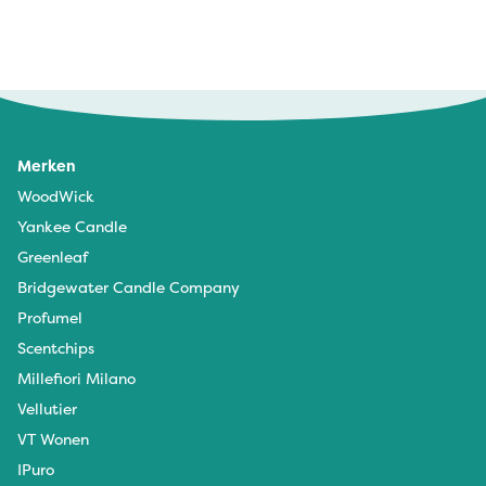
Birgit - 24 november 2024
heerlijke geur
Merken
WoodWick
Yankee Candle
Greenleaf
Bridgewater Candle Company
Profumel
Scentchips
Millefiori Milano
Vellutier
VT Wonen
IPuro