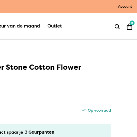
Account
0
eur van de maand
Outlet
er Stone Cotton Flower
Op voorraad
uct spaar je
3
Geurpunten