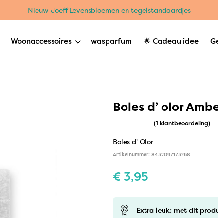
Nieuw Joeff Levensbloemen en tegelstandaardjes
Woonaccessoires
wasparfum
🌟 Cadeau idee
G
Boles d’ olor Amb
(1 klantbeoordeling)
Boles d' Olor
Artikelnummer: 8432097173268
€
3,95
Extra leuk: met dit prod