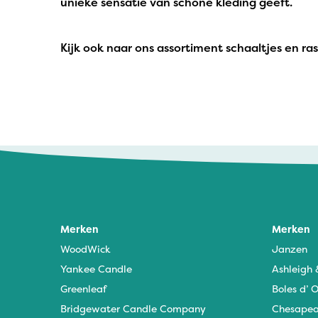
unieke sensatie van schone kleding geeft.
Kijk ook naar ons assortiment schaaltjes en r
Birgit - 24 november 2024
heerlijke geur
Merken
Merken
WoodWick
Janzen
Yankee Candle
Ashleigh
Greenleaf
Boles d’ O
Bridgewater Candle Company
Chesapea