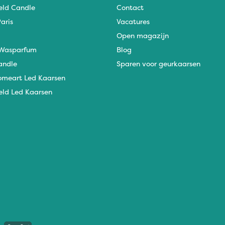
eld Candle
Contact
aris
Vacatures
Open magazijn
Wasparfum
Blog
andle
Sparen voor geurkaarsen
omeart Led Kaarsen
eld Led Kaarsen