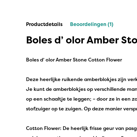
IPuro
Nesti Dante
Productdetails
Beoordelingen (1)
Deluxe HomeArt
Boles d’ olor Amber St
Countryfield Led Kaarsen
Bolsius
Boles d’ olor Amber Stone Cotton Flower
Scentmoods
Deze heerlijke ruikende amberblokjes zijn verk
Joeff Muuss
Je kunt de amberblokjes op verschillende manie
Home Society
op een schaaltje te leggen; – door ze in een z
stofzuiger op te zuigen. Op deze manier verspr
Cotton Flower: De heerlijk frisse geur van pasg