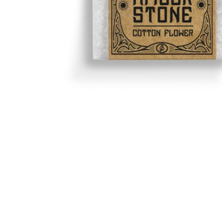
Bridgewater Candle
Village Candle
Millefiori Milano
Scentchips
Horomia Wasparfum
Zusss
Boles d' Olor
Il Bucato Di Adele
Countryfield Candle
Vellutier
Max Benjamin