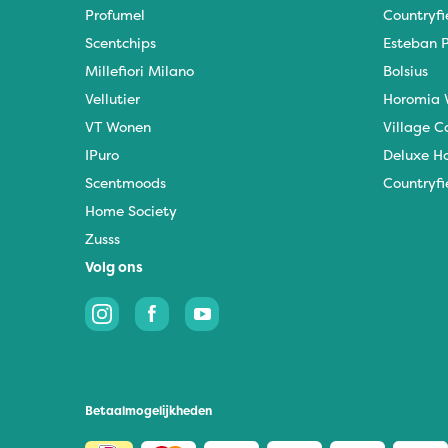
Profumel
Countryfi
Scentchips
Esteban P
Millefiori Milano
Bolsius
Vellutier
Horomia 
VT Wonen
Village C
IPuro
Deluxe H
Scentmoods
Countryfi
Home Society
Zusss
Volg ons
Betaalmogelijkheden