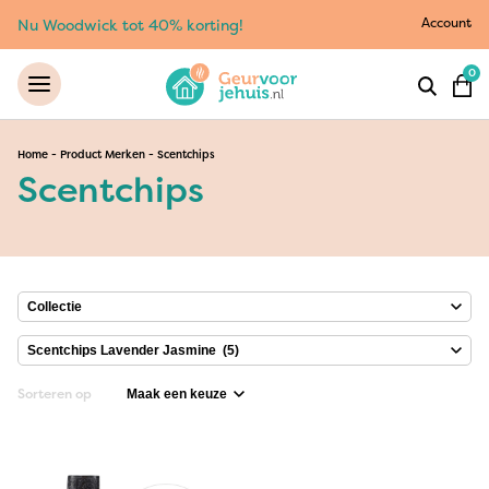
Account
Nu Woodwick tot 40% korting!
0
Home
-
Product Merken
-
Scentchips
Scentchips
Sorteren op