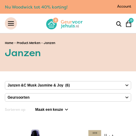
Account
Nu Woodwick tot 40% korting!
0
Home
-
Product Merken
-
Janzen
Janzen
Sorteren op