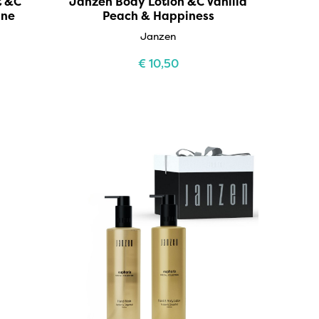
t &C
Janzen Body Lotion &C Vanilla
ine
Peach & Happiness
Janzen
€
10,50