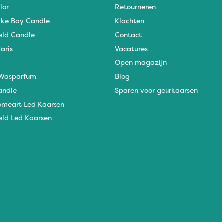
lor
Retourneren
ke Bay Candle
Klachten
eld Candle
Contact
aris
Vacatures
Open magazijn
Wasparfum
Blog
andle
Sparen voor geurkaarsen
omeart Led Kaarsen
eld Led Kaarsen