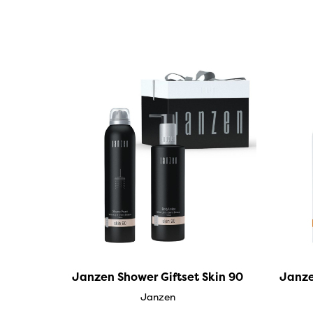
IPuro
Nesti Dante
Deluxe HomeArt
Countryfield Led Kaarsen
Bolsius
Scentmoods
Joeff Muuss
Home Society
Janzen Shower Giftset Skin 90
Janze
Janzen