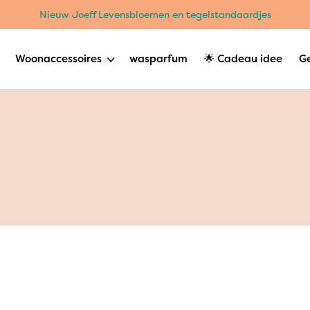
Nieuw Joeff Levensbloemen en tegelstandaardjes
Woonaccessoires
wasparfum
🌟 Cadeau idee
G