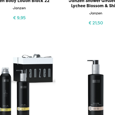
en Body Lotion Black 22
Janzen Shower Giftse
Lychee Blossom & Sh
Janzen
Janzen
€
9,95
€
21,50