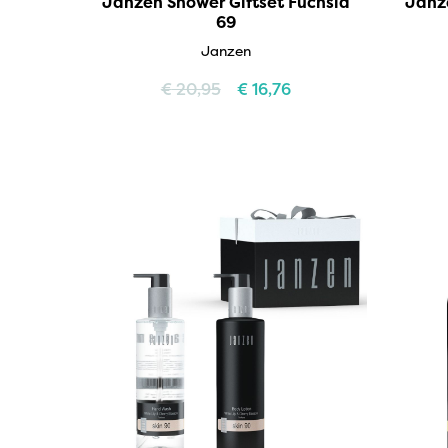
Janzen Shower Giftset Fuchsia
Janz
69
Janzen
€
20,95
€
16,76