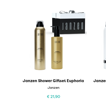
Bridgewater Candle
Village Candle
Millefiori Milano
Scentchips
Horomia Wasparfum
Zusss
Boles d' Olor
Il Bucato Di Adele
Countryfield Candle
Janzen Shower Giftset Euphoria
Janzen
Janzen
Vellutier
€
21,90
Max Benjamin