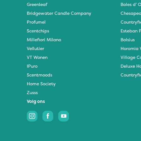
Greenleaf
Boles d’ O
Bridgewater Candle Company
Chesapea
Profumel
Countryfi
Scentchips
Esteban P
Millefiori Milano
Bolsius
Vellutier
Horomia 
VT Wonen
Village C
IPuro
Deluxe H
Scentmoods
Countryfi
Home Society
Zusss
Volg ons