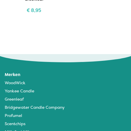
€
8,95
Merken
WoodWick
Yankee Candle
Greenleaf
Bridgewater Candle Company
Profumel
Scentchips