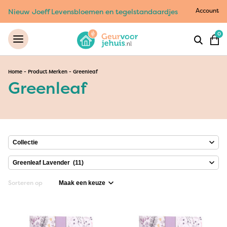
Account
Nieuw Joeff Levensbloemen en tegelstandaardjes
0
Home
-
Product Merken
-
Greenleaf
Greenleaf
Sorteren op