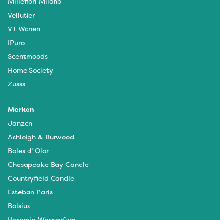
Millefiori Milano
Vellutier
VT Wonen
IPuro
Scentmoods
Home Society
Zusss
Merken
Janzen
Ashleigh & Burwood
Boles d’ Olor
Chesapeake Bay Candle
Countryfield Candle
Esteban Paris
Bolsius
Horomia Wasparfum