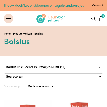
Account
Nieuw Joeff Levensbloemen en tegelstandaardjes
0
Home
-
Product Merken
-
Bolsius
Bolsius
Sorteren op